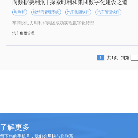
向数据要利润 | 探索时利和集团数字化建设之道
时利和
经销商管理系统
汽车集团软件
汽车管理软件
车商悦助力时利和集团成功实现数字化转型
汽车集团管理
1
共1页
到第
了解更多
留下您的手机号，我们会尽快与您联系