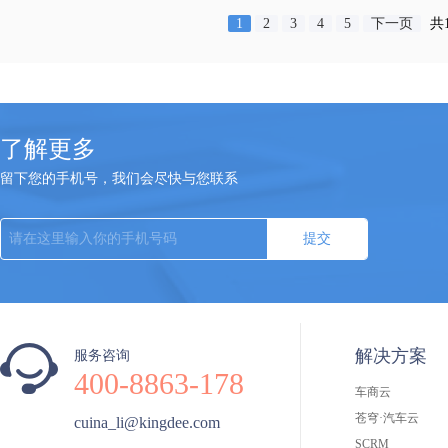
1
2
3
4
5
下一页
共
了解更多
留下您的手机号，我们会尽快与您联系
提交
解决方案
服务咨询
400-8863-178
车商云
苍穹·汽车云
cuina_li@kingdee.com
SCRM