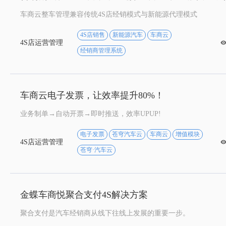
车商云整车管理兼容传统4S店经销模式与新能源代理模式
4S店销售
新能源汽车
车商云
4S店运营管理

经销商管理系统
车商云电子发票，让效率提升80%！
业务制单→自动开票→即时推送，效率UPUP!
电子发票
苍穹汽车云
车商云
增值模块
4S店运营管理

苍穹·汽车云
金蝶车商悦聚合支付4S解决方案
聚合支付是汽车经销商从线下往线上发展的重要一步。