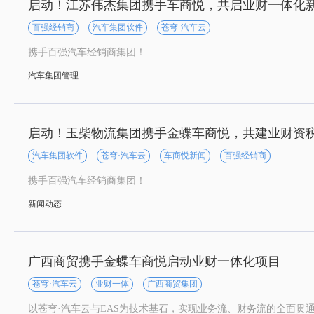
启动！江苏伟杰集团携手车商悦，共启业财一体化
百强经销商
汽车集团软件
苍穹·汽车云
携手百强汽车经销商集团！
汽车集团管理
启动！玉柴物流集团携手金蝶车商悦，共建业财资
汽车集团软件
苍穹·汽车云
车商悦新闻
百强经销商
携手百强汽车经销商集团！
新闻动态
广西商贸携手金蝶车商悦启动业财一体化项目
苍穹·汽车云
业财一体
广西商贸集团
以苍穹·汽车云与EAS为技术基石，实现业务流、财务流的全面贯